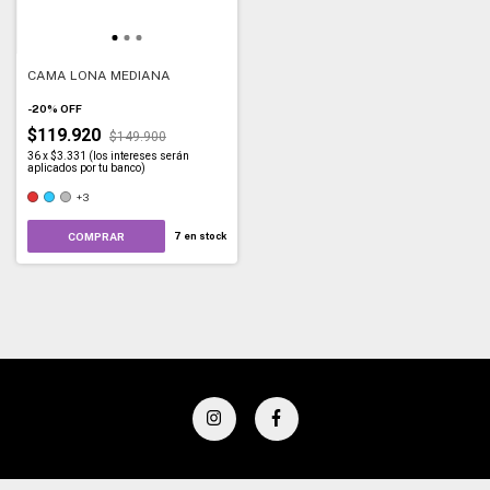
CAMA LONA MEDIANA
-
20
%
OFF
$119.920
$149.900
36
x
$3.331 (los intereses serán
aplicados por tu banco)
+3
COMPRAR
7
en stock