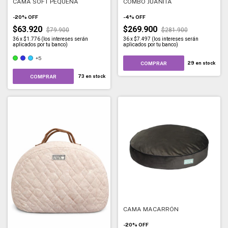
CAMA SOFT PEQUEÑA
COMBO JUANITA
-
20
%
OFF
-
4
%
OFF
$63.920
$269.900
$79.900
$281.900
36
x
$1.776 (los intereses serán
36
x
$7.497 (los intereses serán
aplicados por tu banco)
aplicados por tu banco)
+5
COMPRAR
29
en stock
COMPRAR
73
en stock
CAMA MACARRÓN
-
20
%
OFF