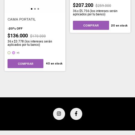
$207.200
$259.000
36
x
$5.756 (los intereses serán
aplicados por tu banco)
CAMA PORTATIL
COMPRAR
20
en stock
-
20
%
OFF
$136.000
$170.000
36
x
$3.778 (los intereses serán
aplicados por tu banco)
+1
COMPRAR
40
en stock