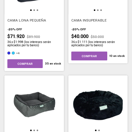
CAMA LONA PEQUEÑA
CAMA INSUPERABLE
-
20
%
OFF
-
20
%
OFF
$71.920
$40.000
$89.900
$50.000
36
x
$1.998 (los intereses serán
36
x
$1.111 (los intereses serán
aplicados por tu banco)
aplicados por tu banco)
+4
10
en stock
COMPRAR
35
en stock