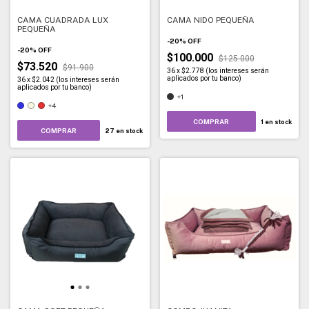
CAMA CUADRADA LUX
CAMA NIDO PEQUEÑA
PEQUEÑA
-
20
%
OFF
-
20
%
OFF
$100.000
$125.000
$73.520
$91.900
36
x
$2.778 (los intereses serán
aplicados por tu banco)
36
x
$2.042 (los intereses serán
aplicados por tu banco)
+1
+4
COMPRAR
1
en stock
COMPRAR
27
en stock